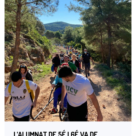
L’ALUMNAT DE 5É I 6É VA DE