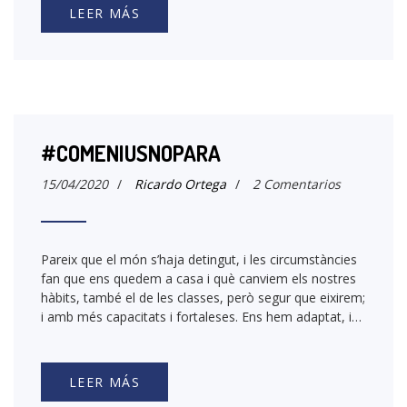
LEER MÁS
#COMENIUSNOPARA
15/04/2020
/
Ricardo Ortega
/
2 Comentarios
Pareix que el món s’haja detingut, i les circumstàncies
fan que ens quedem a casa i què canviem els nostres
hàbits, també el de les classes, però segur que eixirem;
i amb més capacitats i fortaleses. Ens hem adaptat, i…
LEER MÁS