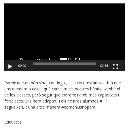
Reproductor
de
vídeo
00:00
03:36
Pareix que el món s’haja detingut, i les circumstàncies fan que
ens quedem a casa i què canviem els nostres hàbits, també el
de les classes, però segur que eixirem; i amb més capacitats i
fortaleses. Ens hem adaptat, i els nostres alumnes #FP
segueixen, d’una altra manera #comeniusnopara.
Etiquetas: