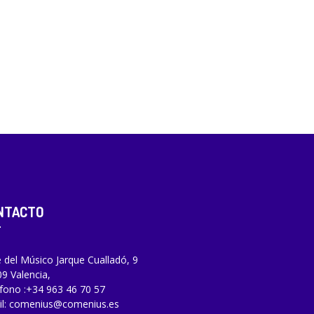
NTACTO
e del Músico Jarque Cualladó, 9
9 Valencia,
fono :
+34 963 46 70 57
l:
comenius@comenius.es