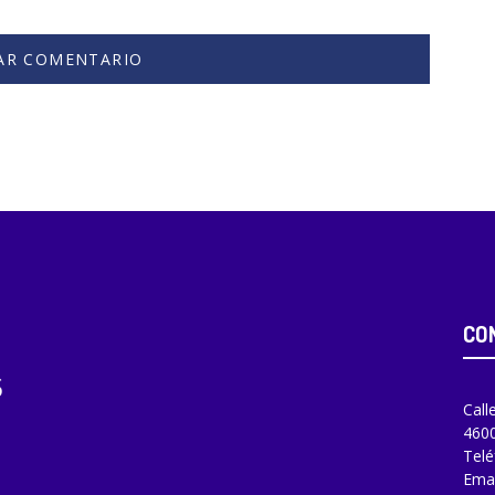
CO
Call
4600
Telé
Emai