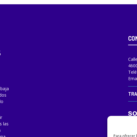
CO
Call
4600
Telé
Emai
abaja
TRA
odos
do
ir
s las
a
Para ofrecer 
una