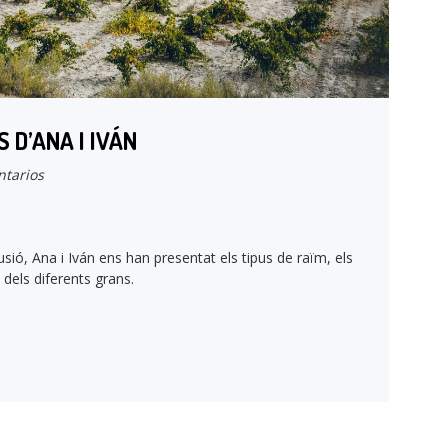
 D’ANA I IVÁN
tarios
lusió, Ana i Iván ens han presentat els tipus de raïm, els
dels diferents grans.