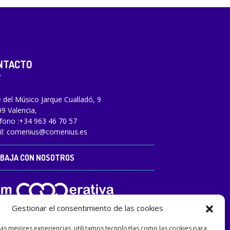
NTACTO
e del Músico Jarque Cualladó, 9
9 Valencia,
fono :
+34 963 46 70 57
l:
comenius@comenius.es
BAJA CON NOSOTROS
Gestionar el consentimiento de las cookies
las mejores experiencias, utilizamos tecnologías como las cookies para