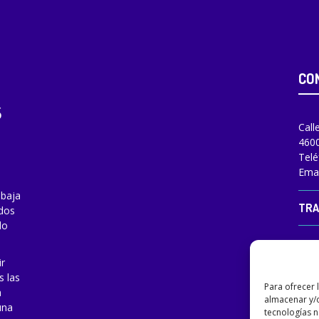
Para ofrecer 
almacenar y/o
CO
tecnologías 