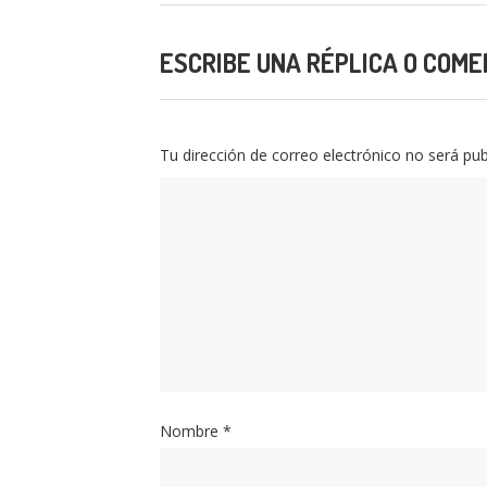
Etiquetas:
#3años
,
#fadesidonyets
,
#fantasia
ESCRIBE UNA RÉPLICA O COME