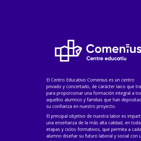
Web
4 + 2 =