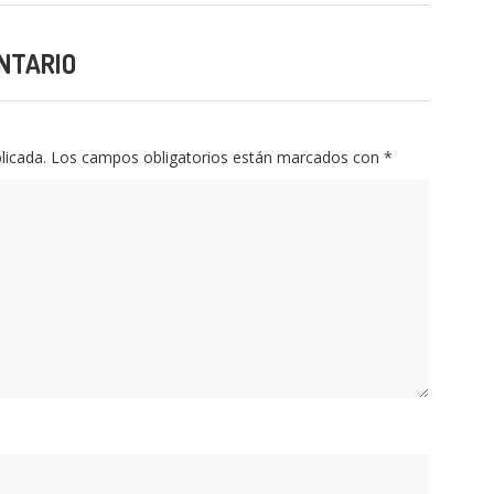
,
projecte
,
proyecto
NTARIO