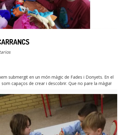
 CARRANCS
arios
 hem submergit en un món màgic de Fades i Donyets. En el
 som capaços de crear i descobrir. Que no pare la màgia!