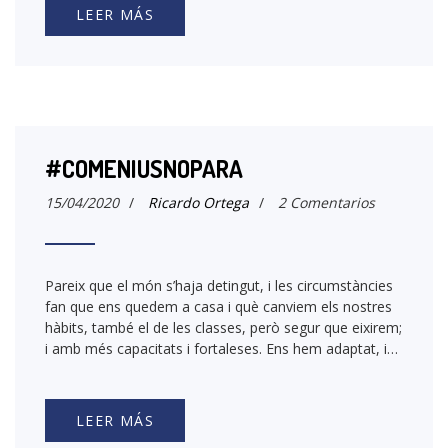
LEER MÁS
#COMENIUSNOPARA
15/04/2020
/
Ricardo Ortega
/
2 Comentarios
Pareix que el món s’haja detingut, i les circumstàncies
fan que ens quedem a casa i què canviem els nostres
hàbits, també el de les classes, però segur que eixirem;
i amb més capacitats i fortaleses. Ens hem adaptat, i…
LEER MÁS