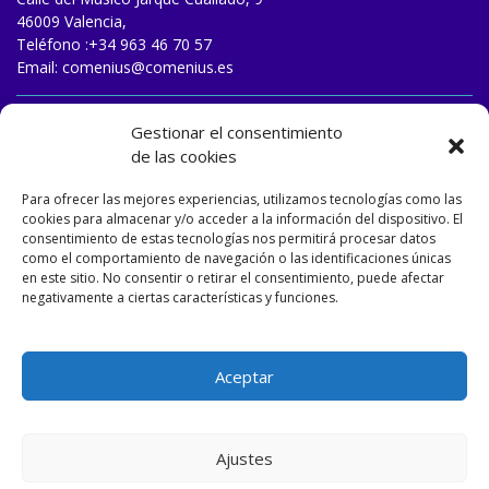
46009 Valencia,
Teléfono :
+34 963 46 70 57
Email:
comenius@comenius.es
TRABAJA CON NOSOTROS
Gestionar el consentimiento
de las cookies
Para ofrecer las mejores experiencias, utilizamos tecnologías como las
cookies para almacenar y/o acceder a la información del dispositivo. El
consentimiento de estas tecnologías nos permitirá procesar datos
como el comportamiento de navegación o las identificaciones únicas
en este sitio. No consentir o retirar el consentimiento, puede afectar
negativamente a ciertas características y funciones.
Aceptar
Ajustes
Designed and developed by
Matizart
&
Dulasoft
.