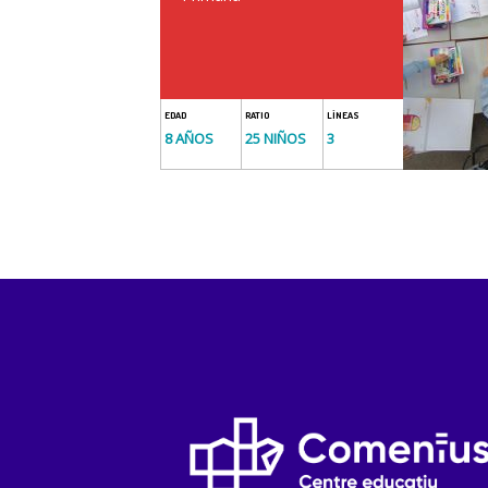
EDAD
RATIO
LÍNEAS
8 AÑOS
25 NIÑOS
3