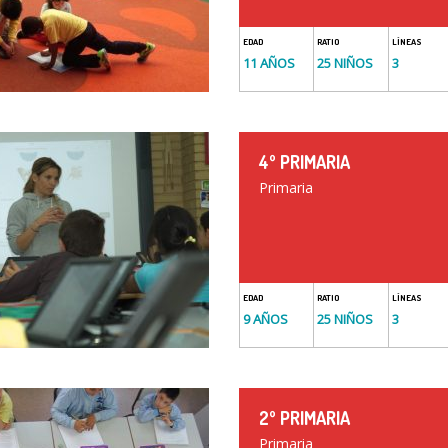
EDAD
RATIO
LÍNEAS
11 AÑOS
25 NIÑOS
3
4º PRIMARIA
Primaria
EDAD
RATIO
LÍNEAS
9 AÑOS
25 NIÑOS
3
2º PRIMARIA
Primaria