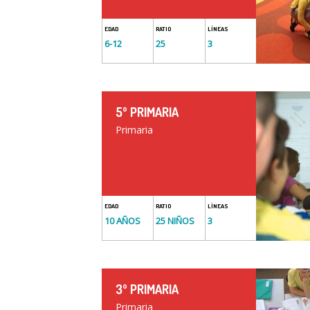
EDAD
RATIO
LÍNEAS
6-12
25
3
5º PRIMARIA
Primaria
EDAD
RATIO
LÍNEAS
10 AÑOS
25 NIÑOS
3
3º PRIMARIA
Primaria