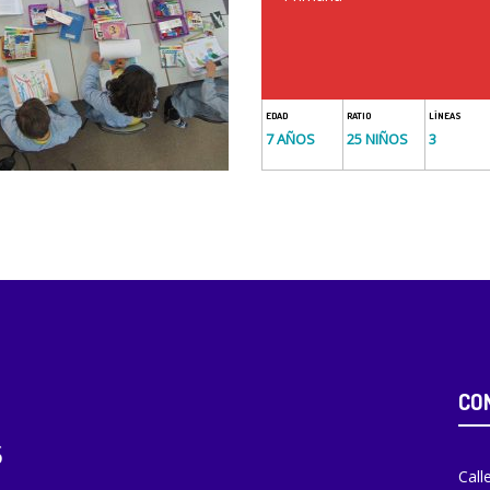
EDAD
RATIO
LÍNEAS
7 AÑOS
25 NIÑOS
3
CO
Call