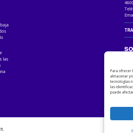
4600
Telé
Emai
abaja
TRA
odos
do
ir
s las
a
Para ofrecer 
una
almacenar y/o
tecnologías 
las identifica
puede afectar
ft
.