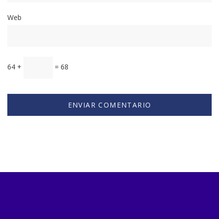
Web
64 +
= 68