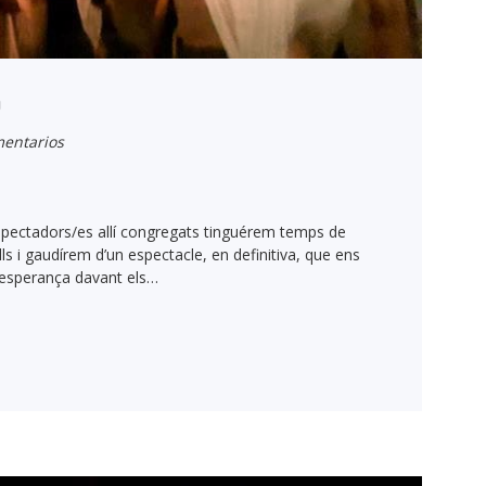
O
entarios
spectadors/es allí congregats tinguérem temps de
ls i gaudírem d’un espectacle, en definitiva, que ens
i esperança davant els…