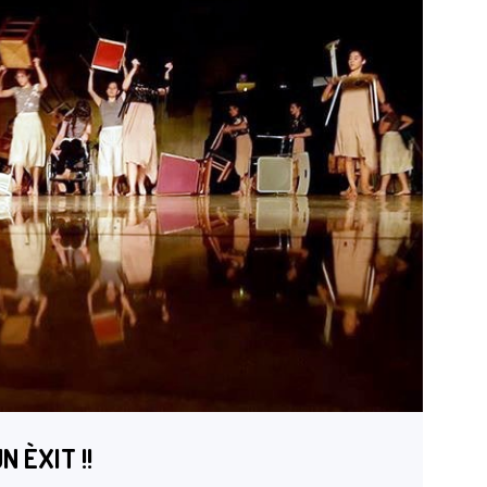
N ÈXIT !!