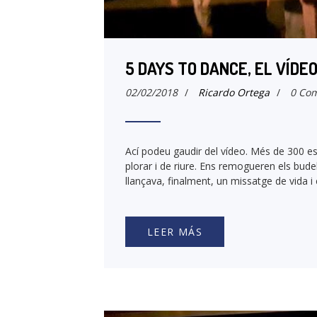
5 DAYS TO DANCE, EL VÍDE
02/02/2018
/
Ricardo Ortega
/
0 Com
Ací podeu gaudir del vídeo. Més de 300 e
plorar i de riure. Ens remogueren els budel
llançava, finalment, un missatge de vida 
LEER MÁS