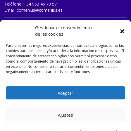
Teléfono :
+34 963 46 70 57
Email:
comenius@comenius.es
TRABAJA CON NOSOTROS
Gestionar el consentimiento
de las cookies
Para ofrecer las mejores experiencias, utilizamos tecnologías como las
cookies para almacenar y/o acceder a la información del dispositivo. El
consentimiento de estas tecnologías nos permitirá procesar datos
como el comportamiento de navegación o las identificaciones únicas
en este sitio. No consentir o retirar el consentimiento, puede afectar
negativamente a ciertas características y funciones.
Aceptar
Ajustes
Designed and developed by
Matizart
&
Dulasoft
.