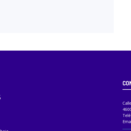
CO
Call
4600
Telé
Emai