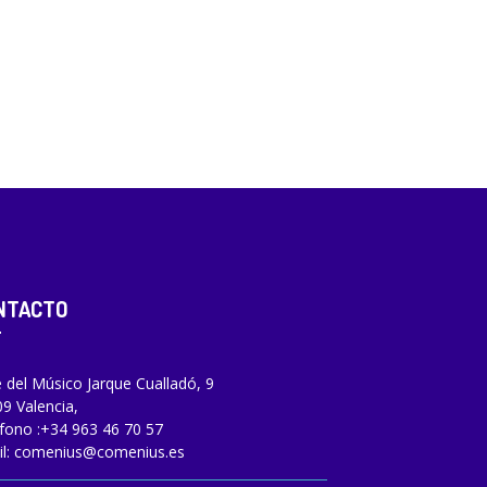
NTACTO
e del Músico Jarque Cualladó, 9
9 Valencia,
fono :
+34 963 46 70 57
l:
comenius@comenius.es