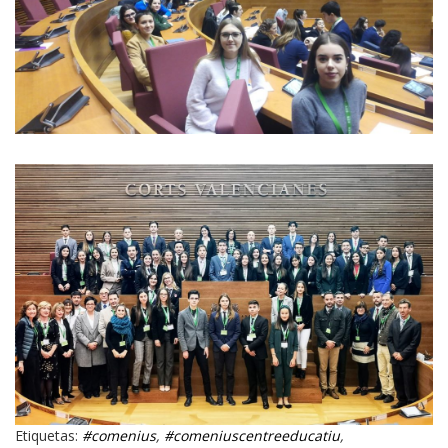
Etiquetas:
#comenius
,
#comeniuscentreeducatiu
,