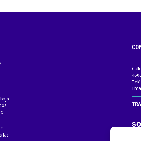
CO
Call
4600
Telé
Emai
abaja
TRA
odos
do
ir
s las