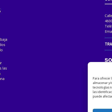
Call
4600
Telé
Emai
abaja
TRA
odos
do
ir
s las
a
Para ofrecer 
una
almacenar y/o
tecnologías 
las identifica
puede afectar