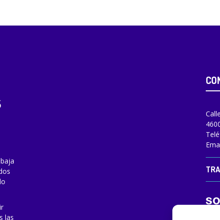
CO
Call
4600
Telé
Emai
abaja
TRA
odos
do
ir
s las