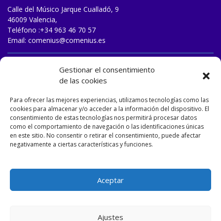
Calle del Músico Jarque Cualladó, 9
46009 Valencia,
Teléfono :
+34 963 46 70 57
Email:
comenius@comenius.es
TRABAJA CON NOSOTROS
Gestionar el consentimiento
de las cookies
Para ofrecer las mejores experiencias, utilizamos tecnologías como las
cookies para almacenar y/o acceder a la información del dispositivo. El
consentimiento de estas tecnologías nos permitirá procesar datos
como el comportamiento de navegación o las identificaciones únicas
en este sitio. No consentir o retirar el consentimiento, puede afectar
negativamente a ciertas características y funciones.
Aceptar
Ajustes
Designed and developed by
Matizart
&
Dulasoft
.