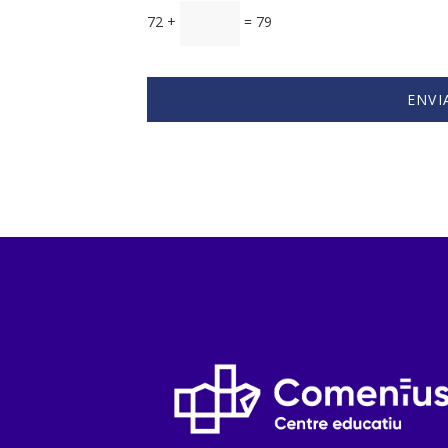
72 +
= 79