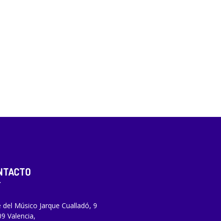
NTACTO
e del Músico Jarque Cualladó, 9
9 Valencia,