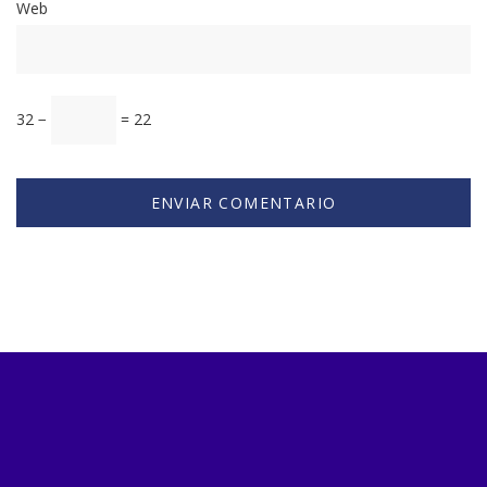
Web
32 −
= 22