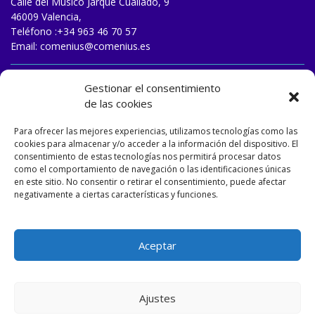
Calle del Músico Jarque Cualladó, 9
46009 Valencia,
Teléfono :
+34 963 46 70 57
Email:
comenius@comenius.es
TRABAJA CON NOSOTROS
Gestionar el consentimiento
de las cookies
Para ofrecer las mejores experiencias, utilizamos tecnologías como las
cookies para almacenar y/o acceder a la información del dispositivo. El
consentimiento de estas tecnologías nos permitirá procesar datos
como el comportamiento de navegación o las identificaciones únicas
en este sitio. No consentir o retirar el consentimiento, puede afectar
negativamente a ciertas características y funciones.
Aceptar
Ajustes
Designed and developed by
Matizart
&
Dulasoft
.