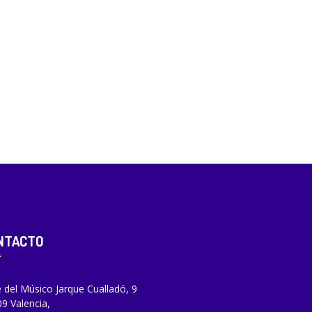
NTACTO
e del Músico Jarque Cualladó, 9
9 Valencia,