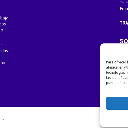
Telé
Emai
abaja
TRA
odos
do
ir
s las
a
Para ofrecer 
una
almacenar y/o
tecnologías 
las identifica
puede afectar
ft
.