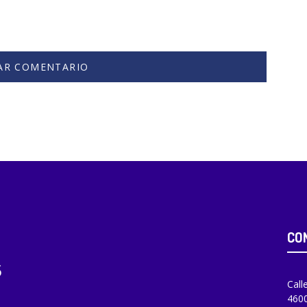
CO
Call
4600