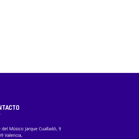
NTACTO
e del Músico Jarque Cualladó, 9
9 Valencia,