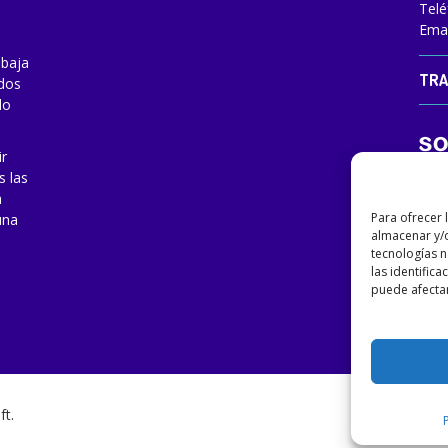
Telé
Emai
abaja
TRA
odos
do
ir
s las
a
Para ofrecer 
una
almacenar y/o
tecnologías 
las identifica
puede afectar
ft
.