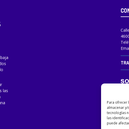
CO
Call
4600
Telé
Emai
abaja
TRA
odos
do
ir
s las
a
Para ofrecer 
una
almacenar y/o
tecnologías 
las identifica
puede afectar