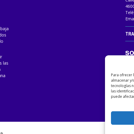
4600
Telé
Emai
abaja
TRA
odos
do
ir
s las
a
Para ofrecer 
una
almacenar y/o
tecnologías 
las identifica
puede afectar
ft
.