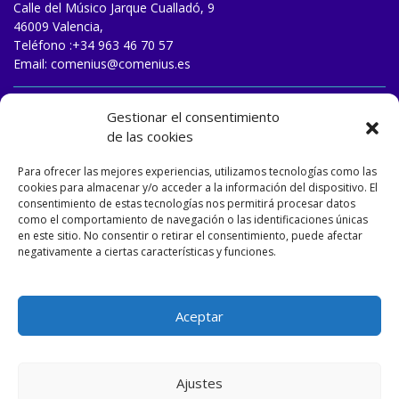
Calle del Músico Jarque Cualladó, 9
46009 Valencia,
Teléfono :
+34 963 46 70 57
Email:
comenius@comenius.es
TRABAJA CON NOSOTROS
Gestionar el consentimiento
de las cookies
Para ofrecer las mejores experiencias, utilizamos tecnologías como las
cookies para almacenar y/o acceder a la información del dispositivo. El
consentimiento de estas tecnologías nos permitirá procesar datos
como el comportamiento de navegación o las identificaciones únicas
en este sitio. No consentir o retirar el consentimiento, puede afectar
negativamente a ciertas características y funciones.
Aceptar
Ajustes
Designed and developed by
Matizart
&
Dulasoft
.