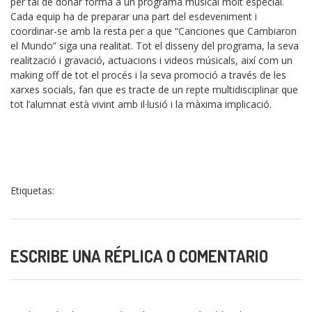
per tal de donar forma a un programa músical molt especial.
Cada equip ha de preparar una part del esdeveniment i
coordinar-se amb la resta per a que “Canciones que Cambiaron
el Mundo” siga una realitat. Tot el disseny del programa, la seva
realització i gravació, actuacions i videos músicals, així com un
making off de tot el procés i la seva promoció a través de les
xarxes socials, fan que es tracte de un repte multidisciplinar que
tot l’alumnat està vivint amb il·lusió i la màxima implicació.
Etiquetas:
ESCRIBE UNA RÉPLICA O COMENTARIO