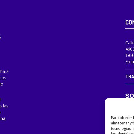
CO
Call
4600
Telé
Emai
abaja
TRA
odos
do
ir
s las
a
Para ofrecer 
una
almacenar y/o
tecnologías 
las identifica