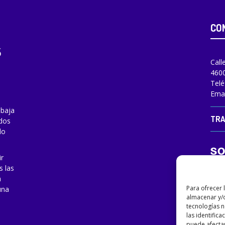
CO
Call
4600
Telé
Emai
abaja
TRA
odos
do
ir
s las
a
Para ofrecer 
una
almacenar y/o
tecnologías 
las identifica
puede afectar