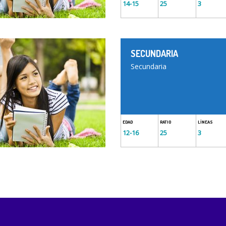
14-15
25
3
SECUNDARIA
Secundaria
EDAD
RATIO
LÍNEAS
12-16
25
3