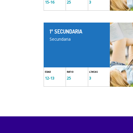
15-16
25
3
1º SECUNDARIA
Secundaria
EDAD
RATIO
LÍNEAS
12-13
25
3