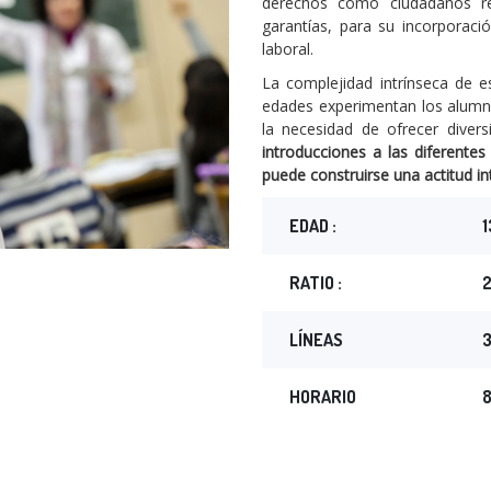
derechos como ciudadanos re
garantías, para su incorporaci
laboral.
La complejidad intrínseca de 
edades experimentan los alumno
la necesidad de ofrecer diver
introducciones a las diferentes
puede construirse una actitud int
EDAD :
1
RATIO :
LÍNEAS
HORARIO
8