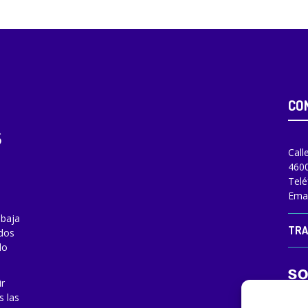
CO
Call
4600
Telé
Emai
abaja
TRA
odos
do
ir
s las