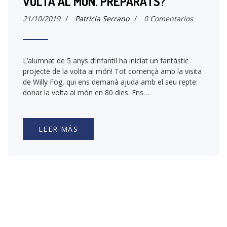
VOLTA AL MÓN. PREPARATS?
21/10/2019
/
Patricia Serrano
/
0 Comentarios
L’alumnat de 5 anys d’infantil ha iniciat un fantàstic
projecte de la volta al món! Tot començà amb la visita
de Willy Fog, qui ens demanà ajuda amb el seu repte:
donar la volta al món en 80 dies. Ens…
LEER MÁS