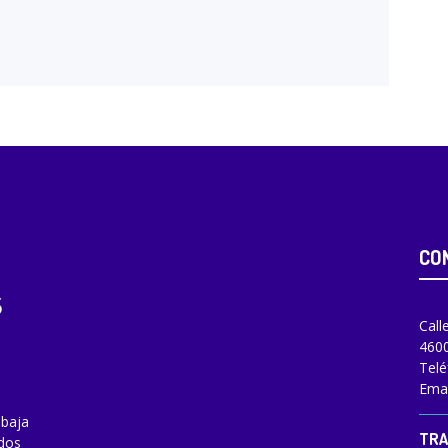
CO
Call
4600
Telé
Emai
abaja
TRA
odos