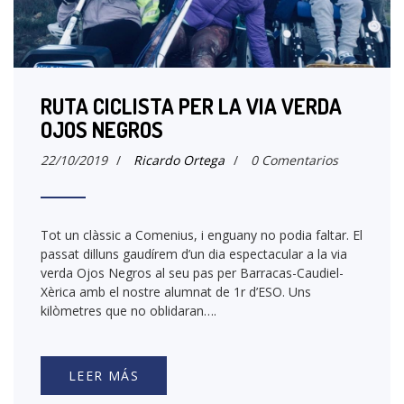
RUTA CICLISTA PER LA VIA VERDA
OJOS NEGROS
22/10/2019
/
Ricardo Ortega
/
0 Comentarios
Tot un clàssic a Comenius, i enguany no podia faltar. El
passat dilluns gaudírem d’un dia espectacular a la via
verda Ojos Negros al seu pas per Barracas-Caudiel-
Xèrica amb el nostre alumnat de 1r d’ESO. Uns
kilòmetres que no oblidaran….
LEER MÁS