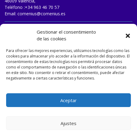
46009 Valencia,
Teléfono :
+34 963 46 70 57
Email:
comenius@comenius.es
TRABAJA CON NOSOTROS
Gestionar el consentimiento
de las cookies
Para ofrecer las mejores experiencias, utilizamos tecnologías como las
cookies para almacenar y/o acceder a la información del dispositivo. El
consentimiento de estas tecnologías nos permitirá procesar datos
como el comportamiento de navegación o las identificaciones únicas
en este sitio. No consentir o retirar el consentimiento, puede afectar
negativamente a ciertas características y funciones.
Aceptar
Ajustes
Designed and developed by
Matizart
&
Dulasoft
.