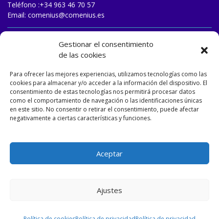
Teléfono :
+34 963 46 70 57
Email:
comenius@comenius.es
TRABAJA CON NOSOTROS
Gestionar el consentimiento
de las cookies
Para ofrecer las mejores experiencias, utilizamos tecnologías como las
cookies para almacenar y/o acceder a la información del dispositivo. El
consentimiento de estas tecnologías nos permitirá procesar datos
como el comportamiento de navegación o las identificaciones únicas
en este sitio. No consentir o retirar el consentimiento, puede afectar
negativamente a ciertas características y funciones.
Aceptar
Ajustes
Designed and developed by
Matizart
&
Dulasoft
.
Política de cookies
Política de privacidad
Política de privacidad