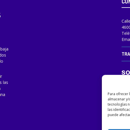
CO
Call
4600
Telé
Emai
abaja
TRA
odos
do
ir
s las
a
Para ofrecer 
una
almacenar y/o
tecnologías 
las identifica
puede afectar