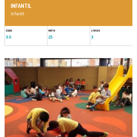
INFANTIL
Infantil
EDAD
RATIO
LÍNEAS
3-5
25
3