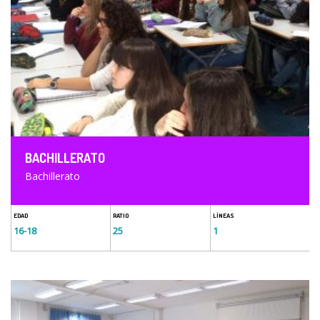
BACHILLERATO
Bachillerato
EDAD
RATIO
LÍNEAS
16-18
25
1